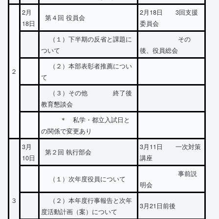
2月
2月18日 3回支援
第４回 役員会
18日
委員会
（１）下半期の反省と課題に
その
ついて
後、役員総会
（２）本部表彰者推薦につい
２
て
（３）その他 終了後
教育懇談会
＊ 私学・都立入試日と
の関係で変更あり
3月
3月11日 一次対策
第２回 執行部会
10日
講座
事前説
（１）次年度役員について
明会
３
（２）本年度行事報告と次年
3月21日前後
度活動計画（案）について