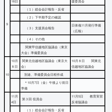
16日
援委員会
（１）総会会計報告・反省
（２）下半期予定の確認
９
日体魂11月発行準備
（３）支援員会報告
（広報）
（４）その他
関東甲信越地区協議会（東京
大会）準備委員会
10月
関東北信越地区協議会（東京大
10月８日 関東北
８日
会）
信越地区協議会
10
別途、準備委員会日程作成
＊10月7日（金）午後より前日
準備
11月
11月5日 教育実習
第３回 役員会
4日
反省協議会
（１）総会会計報告・反省