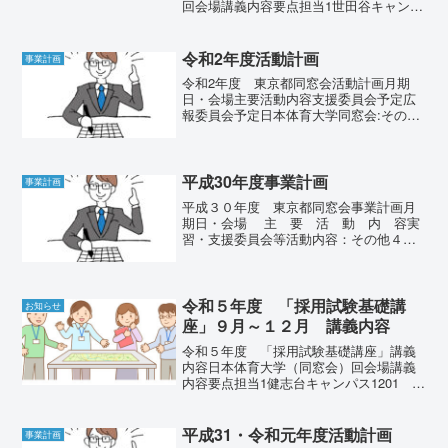
回会場講義内容要点担当1世田谷キャンパ
ス3204 教室オリエンテーション教員採
用試験に向かって□ 令和5年度教員採用
試験の分析と傾向□ 教師の道 1学校現
令和2年度活動計画
事業計画
場で求められる...
令和2年度 東京都同窓会活動計画月期
日・会場主要活動内容支援委員会予定広
報委員会予定日本体育大学同窓会:その他
44月10日(金)(1)研修会・懇親会の業務分
担、4月18日(土)日体魂完成新型コロナで
外出禁止のため第1回理事会(2)研修会の
講...
平成30年度事業計画
事業計画
平成３０年度 東京都同窓会事業計画月
期日・会場 主 要 活 動 内 容実
習・支援委員会等活動内容：その他４４
月１３日（金） （１）研修会・懇親会の
業務分担、 4/21（土）第1回 支援委員
会 第１回 理事会 （２）研修会の講師決
定 日体魂...
令和５年度 「採用試験基礎講
お知らせ
座」９月～１２月 講義内容
令和５年度 「採用試験基礎講座」講義
内容日本体育大学（同窓会）回会場講義
内容要点担当1健志台キャンパス1201 教
室（13：00～15；30）□ オリエンテー
ション（採用試験の心得）□ 学習指導要
領改訂の基本的な方向性を解説□ 教員採
平成31・令和元年度活動計画
事業計画
用試験...