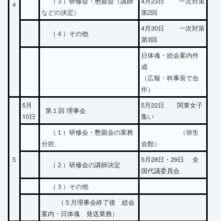
（３）研修会・懇親会（講師
4月23日 一次対策
４
などの決定）
第2回
4月30日 一次対策
（４）その他
第3回
日体魂・総会案内作
成
（広報・幹事長で合
作）
5月
5月22日 関東女子
第１回 理事会
10日
集い
（１）研修会・懇親会の業務
（弥生
分担、
会館）
５
5月28日・29日 全
（２）研修会の講師決定
国代議委員会
（３）その他
（５月理事会終了後 総会
案内・日体魂 発送業務）