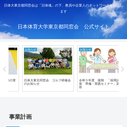
日体大東京都同窓会は「日体魂」の下、教員や企業人のネットワークを目指し
ます
日本体育大学東京都同窓会 公式サイト
お知らせ
お知らせ
お
実
日体大東京同窓会 ゴルフ研修会
令和５年度 後期 「採用試験対
令
のお知らせ
策 準備・実践セミナー」講義内
座
容
事業計画