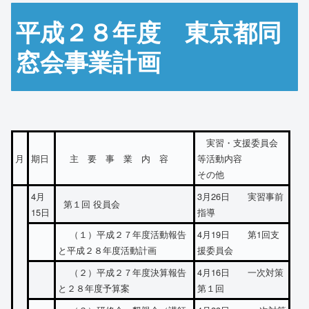
平成２８年度 東京都同
窓会事業計画
実習・支援委員会
月
期日
主 要 事 業 内 容
等活動内容
その他
4月
3月26日 実習事前
第１回 役員会
15日
指導
（１）平成２７年度活動報告
4月19日 第1回支
と平成２８年度活動計画
援委員会
（２）平成２７年度決算報告
4月16日 一次対策
と２８年度予算案
第１回