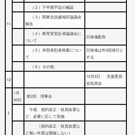
（２）下半期予定の確認
（３）関東北信越地区協議会
11
報告
（４）教育実習反省協議会に
日体魂配布
ついて
（５）本部表彰者推薦につい
日体魂は年3回発行と
て
する
（６）その他
12月3日 支援委員
12
会役員会
1月
第2回 理事会
20日
今後、規約改正・役員改選な
１
ど、必要に応じて実施
（規約改正・役員改選な
ど無い年度は開催しない）