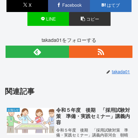
X
Facebook
はてブ
LINE
コピー
takada01をフォローする
takada01
関連記事
令和５年度 後期 「採用試験対
お知らせ
策 準備・実践セミナー」講義内
容
令和５年度 後期 「採用試験対策 準
備・実践セミナー」講義内容河合 朝晴