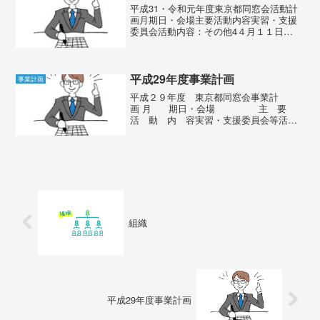
平成31・令和元年度東京都同窓会活動計
画月期日・会場主要活動内容実習・支援
委員会活動内容：その他4４月１１日
（木）第１回理事会18：00〜20:00（1）
研修会・懇親会の業務分担（2）研修会の
講師決定(3）その他（総会案内作成）4月
13日 ...
平成29年度事業計画
事業計画
平成２９年度 東京都同窓会事業計
画 月 期日・会場 主 要
活 動 内 容実習・支援委員会等活動
内容：その他 ４４月１４日（金）(１)平
成２８年度活動報告と２９年度活動計画
案3/18(土) 実習事前指導 ...
組織
平成29年度事業計画