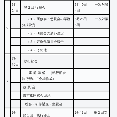
6月
6月19日 一次対策
第２回 役員会
24日
4回
（１）研修会・懇親会の業務
6月26日 一次対策
分担決定
5回
６
（２）研修会の講師決定
（３）定例代議員会報告
（４）その他
7月
執行部会
16日
事 前 準 備 （執行部会
執行部にて会場作成）
７
役 員 会
東京都同窓会 総会
総会・研修講座・懇親会
9月
9月13日 第２回支
第１回 執行部会