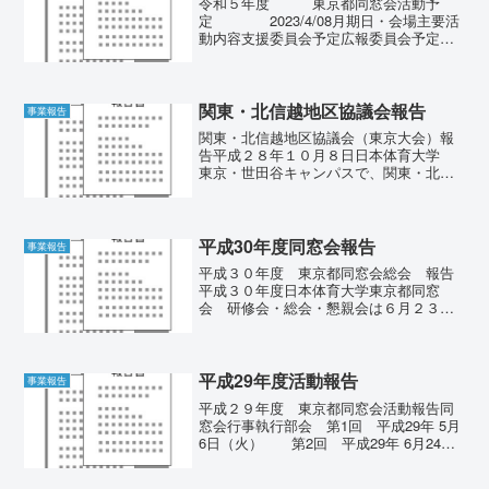
令和５年度 東京都同窓会活動予
定 2023/4/08月期日・会場主要活
動内容支援委員会予定広報委員会予定日
本体育大学同窓会:その他44月８日(土)令
和5年度：大学構内の施設借用申請が必要
日程の確認大学入学式 一般者不参加臨
時執行部...
関東・北信越地区協議会報告
事業報告
関東・北信越地区協議会（東京大会）報
告平成２８年１０月８日日本体育大学
東京・世田谷キャンパスで、関東・北信
越地区協議会を開催いたしました。平成
２８年度 関東北信越地区協議会東京大
会が開催される１０月８日（土）午前よ
り同窓が集まり始め、懐か...
平成30年度同窓会報告
事業報告
平成３０年度 東京都同窓会総会 報告
平成３０年度日本体育大学東京都同窓
会 研修会・総会・懇親会は６月２３日
（土）に盛会の内に終了いたしました。
研修会は、本年も東京都保護者会との共
同で行い、講師に本学昭和３２年卒の千
葉大学名誉教授であり、日本...
平成29年度活動報告
事業報告
平成２９年度 東京都同窓会活動報告同
窓会行事執行部会 第1回 平成29年 5月
6日（火） 第2回 平成29年 6月24日
（土）第3回 平成30年 1月29日
（金） 第4回 平成30年 3月 13日