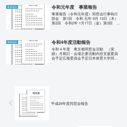
（金）理事会 第1回 平成29年 6...
令和元年度 事業報告
事業報告
事業報告（令和元年度）同窓会行事執行
部会 第1回 令和 元年 9月 13日（木）
第2回 令和2年 1月17日（金）第3回 令
和 ２年 2月 20日（木）＊新型コロナウイ
ルスで在宅会議理事会 第1回 平成31
年 4月11日（木）役員会 第...
令和4年度活動報告
事業報告
令和４年度 東京都同窓会活動 （実
績）月期日・会場主要活動内容支援委員
会予定広報委員会予定日本体育大学同窓
会:その他44月８日(金)大学構内の場所確
保できないため日程の確認大学入学式
一般者不参加第1回執行部会会議室を外部
に変更外部で実施4...
平成29年度同窓会報告