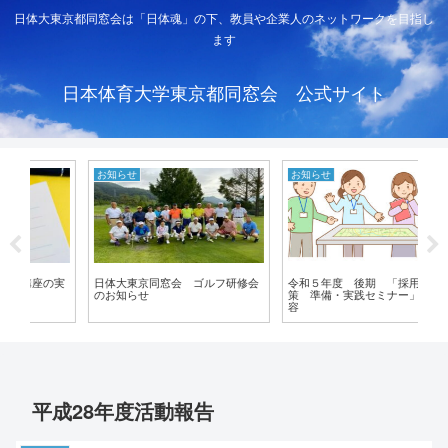
日体大東京都同窓会は「日体魂」の下、教員や企業人のネットワークを目指し
ます
日本体育大学東京都同窓会 公式サイト
お知らせ
お知らせ
お
実
日体大東京同窓会 ゴルフ研修会
令和５年度 後期 「採用試験対
令
のお知らせ
策 準備・実践セミナー」講義内
座
容
平成28年度活動報告